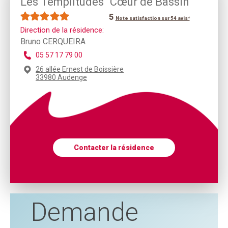
Les Templitudes "Cœur de Bassin"
5
Note satisfaction sur 54 avis*
Direction de la résidence:
Bruno CERQUEIRA
05 57 17 79 00
26 allée Ernest de Boissière
33980 Audenge
Contacter la résidence
Demande